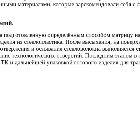
нными материалами, которые зарекомендовали себя с л
елий
.
на подготовленную определённым способом матрицу нан
елия из стеклопластика. После высыхания, на поверхн
твержения и остывания стекловолокна выполняется съ
ние технологических отверстий. Последним этапом в п
К и дальнейшей упаковкой готового изделия для тран