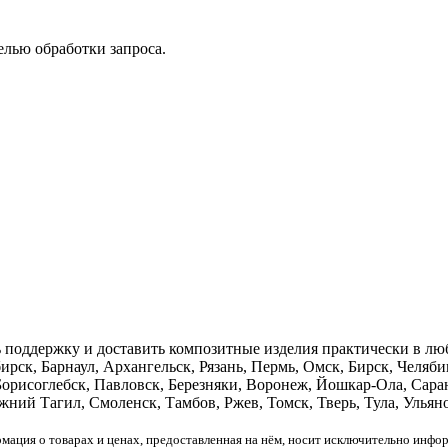
елью обработки запроса.
ь поддержку и доставить композитные изделия практически в лю
рск, Барнаул, Архангельск, Рязань, Пермь, Омск, Бирск, Челяби
рисоглебск, Павловск, Березняки, Воронеж, Йошкар-Ола, Саранс
ний Тагил, Смоленск, Тамбов, Ржев, Томск, Тверь, Тула, Ульяно
рмация о товарах и ценах, предоставленная на нём, носит исключительно инфо